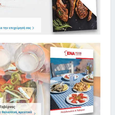
α την επιχείρησή σας
Ταβέρνας
ε θαλασσινά, κρεατικά