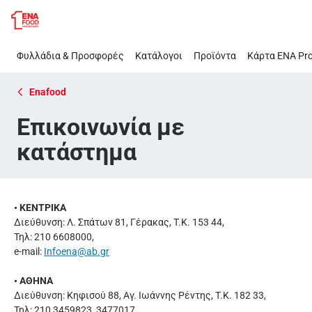
Επικοινωνία
Παράλειψη
με
κατάστημα
Φυλλάδια & Προσφορές
Κατάλογοι
Προϊόντα
Κάρτα ΕΝΑ Pro
Enafood
Επικοινωνία με
κατάστημα
• ΚΕΝΤΡΙΚΑ
Διεύθυνση: Λ. Σπάτων 81, Γέρακας, Τ.Κ. 153 44,
Τηλ: 210 6608000,
e-mail:
Infoena@ab.gr
• ΑΘΗΝΑ
Διεύθυνση: Κηφισού 88, Αγ. Ιωάννης Ρέντης, Τ.Κ. 182 33,
Τηλ: 210 3459823, 3477017,