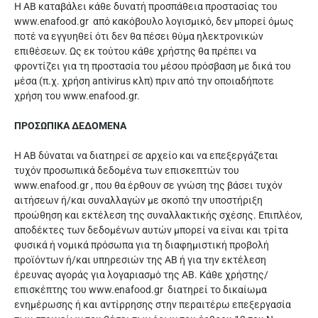
Η ΑΒ καταβάλει κάθε δυνατή προσπάθεια προστασίας του
www.enafood.gr από κακόβουλο λογισμικό, δεν μπορεί όμως
ποτέ να εγγυηθεί ότι δεν θα πέσει θύμα ηλεκτρονικών
επιθέσεων. Ως εκ τούτου κάθε χρήστης θα πρέπει να
φροντίζει για τη προστασία του μέσου πρόσβαση με δικά του
μέσα (π.χ. χρήση antivirus κλπ) πριν από την οποιαδήποτε
χρήση του www.enafood.gr.
ΠΡΟΣΩΠΙΚΑ ΔΕΔΟΜΕΝΑ
Η ΑΒ δύναται να διατηρεί σε αρχείο και να επεξεργάζεται
τυχόν προσωπικά δεδομένα των επισκεπτών του
www.enafood.gr , που θα έρθουν σε γνώση της βάσει τυχόν
αιτήσεων ή/και συναλλαγών με σκοπό την υποστήριξη
προώθηση και εκτέλεση της συναλλακτικής σχέσης. Επιπλέον,
αποδέκτες των δεδομένων αυτών μπορεί να είναι και τρίτα
φυσικά ή νομικά πρόσωπα για τη διαφημιστική προβολή
προϊόντων ή/και υπηρεσιών της ΑΒ ή για την εκτέλεση
έρευνας αγοράς για λογαριασμό της ΑΒ. Κάθε χρήστης/
επισκέπτης του www.enafood.gr διατηρεί το δικαίωμα
ενημέρωσης ή και αντίρρησης στην περαιτέρω επεξεργασία