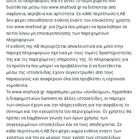
ώστε οι πληροφορίες και εν γένει το περιεχόμενο που
διατίθεται μέσω του www.enafood.gr να διέπονται από
σαφήνεια, ακρίβεια και αρτιότητα. Σε κάθε περίπτωση η ΑΒ
δεν φέρει οποιαδήποτε ευθύνη έναντι του επισκέπτη/ χρήστη
του www.enafood.gr για ζημία που μπορεί να προκλήθηκε σε
αυτόν λόγω μη επικαιροποίησης των παρεχομένων
πληροφοριών.
Η ευθύνη της ΑΒ περιορίζεται αποκλειστικά και μόνο στην
παροχή πληροφοριών σχετικά με τους τομείς δραστηριότητας
της και τις παρεχόμενες υπηρεσίες της. Οι πληροφορίες για
τα προϊόντα που μπορεί να προβάλλονται ή να διατίθενται
μέσω της ιστοσελίδας έχουν συγκεντρωθεί από τους
παραγωγούς και αναφέρουν όλα όσα προβλέπει η ισχύουσα
νομοθεσία.
Το www.enafood.gr παραπέμπει μέσω «συνδέσμων», hyperlinks
ή διαφημιστικών banners σε άλλες ιστοσελίδες, οι πάροχοι
των οποίων έχουν και την πλήρη ευθύνη για την ασφάλεια, το
σύννομο και την εγκυρότητα του περιεχομένου. Οι χρήστες θα
πρέπει να λαμβάνουν γνώση των όρων χρήσης των
συγκεκριμένων ιστοσελίδων και να τους αποδέχονται. Σε
κάθε περίπτωση η ΑΒ δεν φέρει καμία ευθύνη έναντι των
χρηστών για την εκ μέρους τους χρήση των ιστοσελίδων