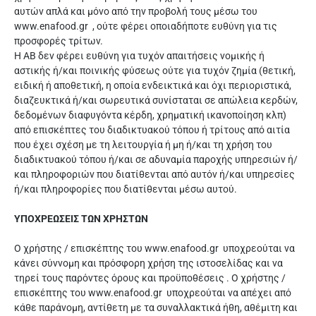
αυτών απλά και μόνο από την προβολή τους μέσω του
www.enafood.gr , ούτε φέρει οποιαδήποτε ευθύνη για τις
προσφορές τρίτων.
Η ΑΒ δεν φέρει ευθύνη για τυχόν απαιτήσεις νομικής ή
αστικής ή/και ποινικής φύσεως ούτε για τυχόν ζημία (θετική,
ειδική ή αποθετική, η οποία ενδεικτικά και όχι περιοριστικά,
διαζευκτικά ή/και σωρευτικά συνίσταται σε απώλεια κερδών,
δεδομένων διαφυγόντα κέρδη, χρηματική ικανοποίηση κλπ)
από επισκέπτες του διαδικτυακού τόπου ή τρίτους από αιτία
που έχει σχέση με τη λειτουργία ή μη ή/και τη χρήση του
διαδικτυακού τόπου ή/και σε αδυναμία παροχής υπηρεσιών ή/
και πληροφοριών που διατίθενται από αυτόν ή/και υπηρεσίες
ή/και πληροφορίες που διατίθενται μέσω αυτού.
ΥΠΟΧΡΕΩΣΕΙΣ ΤΩΝ ΧΡΗΣΤΩΝ
Ο χρήστης / επισκέπτης του www.enafood.gr υποχρεούται να
κάνει σύννομη και πρόσφορη χρήση της ιστοσελίδας και να
τηρεί τους παρόντες όρους και προϋποθέσεις . Ο χρήστης /
επισκέπτης του www.enafood.gr υποχρεούται να απέχει από
κάθε παράνομη, αντίθετη με τα συναλλακτικά ήθη, αθέμιτη και