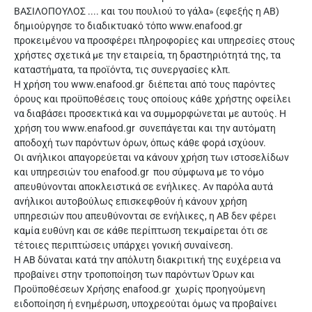
ΒΑΣΙΛΟΠΟΥΛΟΣ .... και του πουλιού το γάλα» (εφεξής η ΑΒ)
δημιούργησε το διαδικτυακό τόπο www.enafood.gr
προκειμένου να προσφέρει πληροφορίες και υπηρεσίες στους
χρήστες σχετικά με την εταιρεία, τη δραστηριότητά της, τα
καταστήματα, τα προϊόντα, τις συνεργασίες κλπ.
Η χρήση του www.enafood.gr διέπεται από τους παρόντες
όρους και προϋποθέσεις τους οποίους κάθε χρήστης οφείλει
να διαβάσει προσεκτικά και να συμμορφώνεται με αυτούς. Η
χρήση του www.enafood.gr συνεπάγεται και την αυτόματη
αποδοχή των παρόντων όρων, όπως κάθε φορά ισχύουν.
Οι ανήλικοι απαγορεύεται να κάνουν χρήση των ιστοσελίδων
και υπηρεσιών του enafood.gr που σύμφωνα με το νόμο
απευθύνονται αποκλειστικά σε ενήλικες. Αν παρόλα αυτά
ανήλικοι αυτοβούλως επισκεφθούν ή κάνουν χρήση
υπηρεσιών που απευθύνονται σε ενήλικες, η ΑΒ δεν φέρει
καμία ευθύνη και σε κάθε περίπτωση τεκμαίρεται ότι σε
τέτοιες περιπτώσεις υπάρχει γονική συναίνεση.
Η ΑΒ δύναται κατά την απόλυτη διακριτική της ευχέρεια να
προβαίνει στην τροποποίηση των παρόντων Όρων και
Προϋποθέσεων Χρήσης enafood.gr χωρίς προηγούμενη
ειδοποίηση ή ενημέρωση, υποχρεούται όμως να προβαίνει