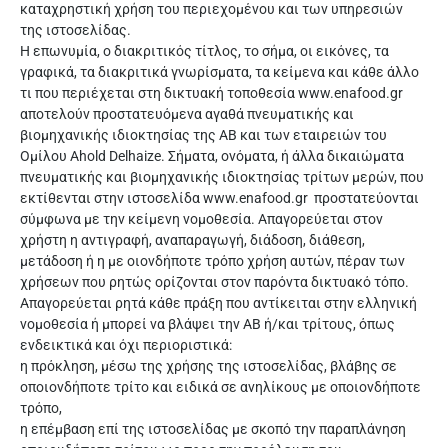
καταχρηστική χρήση του περιεχομένου και των υπηρεσιών
της ιστοσελίδας.
Η επωνυμία, ο διακριτικός τίτλος, το σήμα, οι εικόνες, τα
γραφικά, τα διακριτικά γνωρίσματα, τα κείμενα και κάθε άλλο
τι που περιέχεται στη δικτυακή τοποθεσία www.enafood.gr
αποτελούν προστατευόμενα αγαθά πνευματικής και
βιομηχανικής ιδιοκτησίας της ΑΒ και των εταιρειών του
Ομίλου Ahold Delhaize. Σήματα, ονόματα, ή άλλα δικαιώματα
πνευματικής και βιομηχανικής ιδιοκτησίας τρίτων μερών, που
εκτίθενται στην ιστοσελίδα www.enafood.gr προστατεύονται
σύμφωνα με την κείμενη νομοθεσία. Απαγορεύεται στον
χρήστη η αντιγραφή, αναπαραγωγή, διάδοση, διάθεση,
μετάδοση ή η με οιονδήποτε τρόπο χρήση αυτών, πέραν των
χρήσεων που ρητώς ορίζονται στον παρόντα δικτυακό τόπο.
Απαγορεύεται ρητά κάθε πράξη που αντίκειται στην ελληνική
νομοθεσία ή μπορεί να βλάψει την ΑΒ ή/και τρίτους, όπως
ενδεικτικά και όχι περιοριστικά:
η πρόκληση, μέσω της χρήσης της ιστοσελίδας, βλάβης σε
οποιονδήποτε τρίτο και ειδικά σε ανηλίκους με οποιονδήποτε
τρόπο,
η επέμβαση επί της ιστοσελίδας με σκοπό την παραπλάνηση