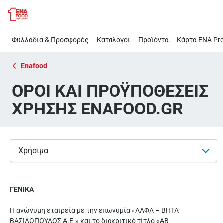
OΡΟΙ
Παράλειψη
ΚΑΙ
ΠΡΟΫΠΟΘΕΣΕΙΣ
Φυλλάδια & Προσφορές
Κατάλογοι
Προϊόντα
Κάρτα ΕΝΑ Pro
ΧΡΗΣΗΣ
ENAFOOD.GR
Enafood
OΡΟΙ ΚΑΙ ΠΡΟΫΠΟΘΕΣΕΙΣ
ΧΡΗΣΗΣ ENAFOOD.GR
Χρήσιμα
ΓΕΝΙΚΑ
Η ανώνυμη εταιρεία με την επωνυμία «ΑΛΦΑ – ΒΗΤΑ
ΒΑΣΙΛΟΠΟΥΛΟΣ Α.Ε.» και το διακριτικό τίτλο «ΑΒ