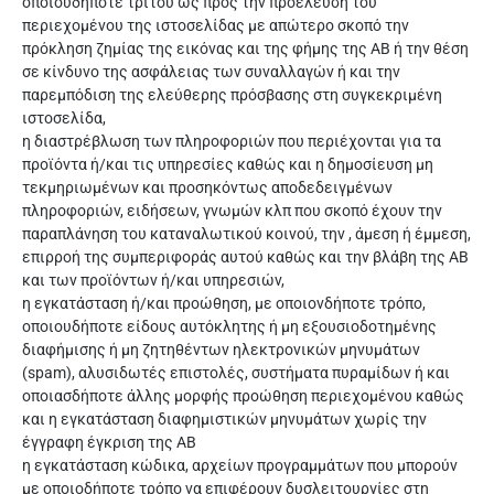
οποιουδήποτε τρίτου ως προς την προέλευση του
περιεχομένου της ιστοσελίδας με απώτερο σκοπό την
πρόκληση ζημίας της εικόνας και της φήμης της ΑΒ ή την θέση
σε κίνδυνο της ασφάλειας των συναλλαγών ή και την
παρεμπόδιση της ελεύθερης πρόσβασης στη συγκεκριμένη
ιστοσελίδα,
η διαστρέβλωση των πληροφοριών που περιέχονται για τα
προϊόντα ή/και τις υπηρεσίες καθώς και η δημοσίευση μη
τεκμηριωμένων και προσηκόντως αποδεδειγμένων
πληροφοριών, ειδήσεων, γνωμών κλπ που σκοπό έχουν την
παραπλάνηση του καταναλωτικού κοινού, την , άμεση ή έμμεση,
επιρροή της συμπεριφοράς αυτού καθώς και την βλάβη της ΑΒ
και των προϊόντων ή/και υπηρεσιών,
η εγκατάσταση ή/και προώθηση, με οποιονδήποτε τρόπο,
οποιουδήποτε είδους αυτόκλητης ή μη εξουσιοδοτημένης
διαφήμισης ή μη ζητηθέντων ηλεκτρονικών μηνυμάτων
(spam), αλυσιδωτές επιστολές, συστήματα πυραμίδων ή και
οποιασδήποτε άλλης μορφής προώθηση περιεχομένου καθώς
και η εγκατάσταση διαφημιστικών μηνυμάτων χωρίς την
έγγραφη έγκριση της ΑΒ
η εγκατάσταση κώδικα, αρχείων προγραμμάτων που μπορούν
με οποιοδήποτε τρόπο να επιφέρουν δυσλειτουργίες στη