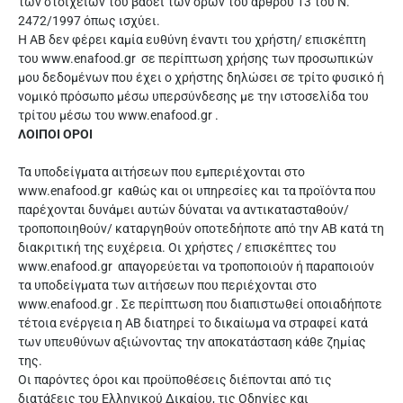
των στοιχείων του βάσει των όρων του άρθρου 13 του Ν.
2472/1997 όπως ισχύει.
Η ΑΒ δεν φέρει καμία ευθύνη έναντι του χρήστη/ επισκέπτη
του www.enafood.gr σε περίπτωση χρήσης των προσωπικών
μου δεδομένων που έχει ο χρήστης δηλώσει σε τρίτο φυσικό ή
νομικό πρόσωπο μέσω υπερσύνδεσης με την ιστοσελίδα του
τρίτου μέσω του www.enafood.gr .
ΛΟΙΠΟΙ ΟΡΟΙ
Τα υποδείγματα αιτήσεων που εμπεριέχονται στο
www.enafood.gr καθώς και οι υπηρεσίες και τα προϊόντα που
παρέχονται δυνάμει αυτών δύναται να αντικατασταθούν/
τροποποιηθούν/ καταργηθούν οποτεδήποτε από την ΑΒ κατά τη
διακριτική της ευχέρεια. Οι χρήστες / επισκέπτες του
www.enafood.gr απαγορεύεται να τροποποιούν ή παραποιούν
τα υποδείγματα των αιτήσεων που περιέχονται στο
www.enafood.gr . Σε περίπτωση που διαπιστωθεί οποιαδήποτε
τέτοια ενέργεια η ΑΒ διατηρεί το δικαίωμα να στραφεί κατά
των υπευθύνων αξιώνοντας την αποκατάσταση κάθε ζημίας
της.
Οι παρόντες όροι και προϋποθέσεις διέπονται από τις
διατάξεις του Ελληνικού Δικαίου, τις Οδηγίες και