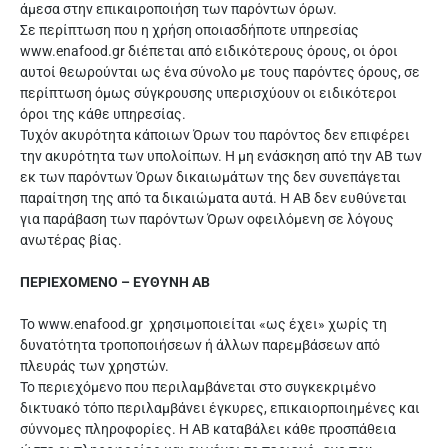
άμεσα στην επικαιροποιήση των παρόντων όρων.
Σε περίπτωση που η χρήση οποιασδήποτε υπηρεσίας
www.enafood.gr διέπεται από ειδικότερους όρους, οι όροι
αυτοί θεωρούνται ως ένα σύνολο με τους παρόντες όρους, σε
περίπτωση όμως σύγκρουσης υπερισχύουν οι ειδικότεροι
όροι της κάθε υπηρεσίας.
Τυχόν ακυρότητα κάποιων Όρων του παρόντος δεν επιφέρει
την ακυρότητα των υπολοίπων. Η μη ενάσκηση από την ΑΒ των
εκ των παρόντων Όρων δικαιωμάτων της δεν συνεπάγεται
παραίτηση της από τα δικαιώματα αυτά. Η ΑΒ δεν ευθύνεται
για παράβαση των παρόντων Όρων οφειλόμενη σε λόγους
ανωτέρας βίας.
ΠΕΡΙΕΧΟΜΕΝΟ – ΕΥΘΥΝΗ ΑΒ
Το www.enafood.gr χρησιμοποιείται «ως έχει» χωρίς τη
δυνατότητα τροποποιήσεων ή άλλων παρεμβάσεων από
πλευράς των χρηστών.
Το περιεχόμενο που περιλαμβάνεται στο συγκεκριμένο
δικτυακό τόπο περιλαμβάνει έγκυρες, επικαιορποιημένες και
σύννομες πληροφορίες. Η ΑΒ καταβάλει κάθε προσπάθεια