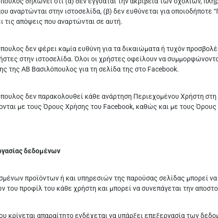
πουλος δηλώνει ότι (α) δεν εγγυάται την ακρίβεια των σχολίων, πλ
ου αναρτώνται στην ιστοσελίδα, (β) δεν ευθύνεται για οποιοδήποτε “Π
ι τις απόψεις που αναρτώνται σε αυτή.
πουλος δεν φέρει καμία ευθύνη για τα δικαιώματα ή τυχόν προσβο
ήστες στην ιστοσελίδα. Όλοι οι χρήστες οφείλουν να συμμορφώνοντα
ς της ΑΒ Βασιλόπουλος για τη σελίδα της στο Facebook.
πουλος δεν παρακολουθεί κάθε ανάρτηση Περιεχομένου Χρήστη στη σ
ται με τους Όρους Χρήσης του Facebook, καθώς και με τους Όρους 
ργασίας δεδομένων
σμένων προϊόντων ή και υπηρεσιών της παρούσας σελίδας μπορεί να
 του προφίλ του κάθε χρήστη και μπορεί να συνεπάγεται την αποσ
ου κρίνεται απαραίτητο ενδέχεται να υπάρξει επεξεργασία των δεδομ