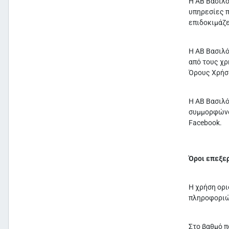
Η ΑΒ Βασιλό
υπηρεσίες π
επιδοκιμάζε
Η ΑΒ Βασιλό
από τους χρ
Όρους Χρήση
Η ΑΒ Βασιλό
συμμορφώνον
Facebook.
Όροι επεξε
Η χρήση ορι
πληροφοριών
Στο βαθμό π