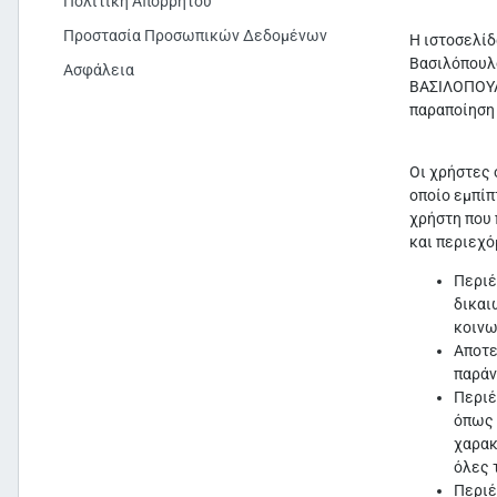
Πολιτική Απορρήτου
Προστασία Προσωπικών Δεδομένων
Η ιστοσελίδ
Βασιλόπουλο
Ασφάλεια
ΒΑΣΙΛΟΠΟΥΛΟ
παραποίηση 
Οι χρήστες 
οποίο εμπίπ
χρήστη που 
και περιεχό
Περιέ
δικαι
κοινω
Αποτε
παράν
Περιέ
όπως 
χαρακ
όλες 
Περιέ