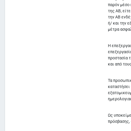
παρόν μέσο 
της ΑΒ, είτ
την ΑΒ ενδέ
ή/ και την 
μέτρα ασφαλ
Η επεξεργασ
επεξεργασία
προστασία τ
και από του
Τα προσωπικ
καταστήσει 
εξατομικευμ
ημερολογιακ
Ως υποκείμε
πρόσβασης, 