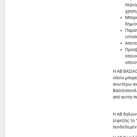
περιο
χρησι
Μπορε
δημιο
Παραπ
ιστοσ
Αποτε
Προσβ
οποιο
οποιο
Η ΑΒ ΒΑΣΙΛΟ
οποίο μπορε
ανωτέρω ανα
Βασιλόπουλο
από αυτήν π
Η ΑΒ δηλώνε
(εφεξής το 
συνδεδεμένω