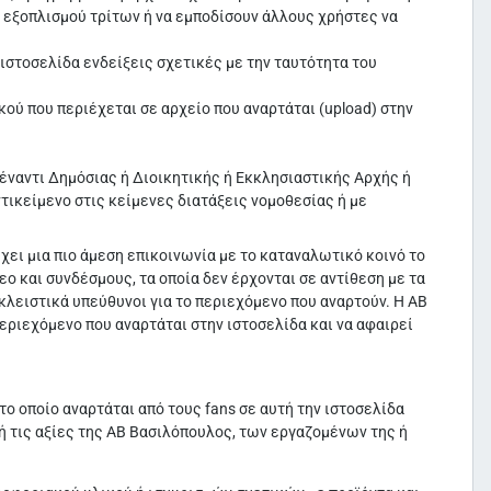
 εξοπλισμού τρίτων ή να εμποδίσουν άλλους χρήστες να
 ιστοσελίδα ενδείξεις σχετικές με την ταυτότητα του
ού που περιέχεται σε αρχείο που αναρτάται (upload) στην
 έναντι Δημόσιας ή Διοικητικής ή Εκκλησιαστικής Αρχής ή
ντικείμενο στις κείμενες διατάξεις νομοθεσίας ή με
ει μια πιο άμεση επικοινωνία με το καταναλωτικό κοινό το
ο και συνδέσμους, τα οποία δεν έρχονται σε αντίθεση με τα
κλειστικά υπεύθυνοι για το περιεχόμενο που αναρτούν. Η ΑΒ
εριεχόμενο που αναρτάται στην ιστοσελίδα και να αφαιρεί
το οποίο αναρτάται από τους fans σε αυτή την ιστοσελίδα
ή τις αξίες της ΑΒ Βασιλόπουλος, των εργαζομένων της ή