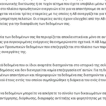
κοινωνικής δικτύωσης ή σε τυχόν αίτημα που έχετε υποβάλει μέσω τ
ε στο πλαίσιο προωθητικών ενεργειών είτε για να απαντήσουμε σε α
χεται να είναι τρίτες εταιρείες με τις οποίες η ΑΒ συνεργάζεται γι
εξυπηρέτηση πελατών. Οι εταιρείες αυτές έχουν ελεγχθεί από την ΑΒ 
είας για την διασφάλιση των δεδομένων σας.
ία των δεδομένων σας θα περιορίζεται αποκλειστικά και μόνο σε αυ
ς για συγκεκριμένες ενέργειες θα ενημερώνεστε σχετικά. Η ΑΒ λαμβ
ων Προσωπικών δεδομένων που επεξεργάζεται στο πλαίσιο των παρό
ς συνεργάτες της.
ά δεδομένα που οι ίδιοι αναρτάτε διατηρούνται στο ιστορικό της σε
δημόσιες και δεν διενεργείται καμία επεξεργασία επ’ αυτών. Για τη 
ένων απαντήσεων και πληροφοριών τα δεδομένα σας διατηρούνται γι
ού έτους εντός του οποίου συμπληρώθηκε η διάρκεια του ενός έτου
να δεδομένων μπορείτε να ασκήσετε το σύνολο των δικαιωμάτων σας
αντίρρησης, διόρθωσης, διαγραφής αντίταξης και φορητότητας με 