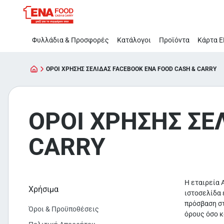
ΟΡΟΙ
Παράλειψη
ΧΡΗΣΗΣ
ΣΕΛΙΔΑΣ
Φυλλάδια & Προσφορές
Κατάλογοι
Προϊόντα
Κάρτα Ε
FACEBOOK
ENA
FOOD
ΟΡΟΙ ΧΡΗΣΗΣ ΣΕΛΙΔΑΣ FACEBOOK ENA FOOD CASH & CARRY
CASH
&
CARRY
ΟΡΟΙ ΧΡΗΣΗΣ ΣΕ
CARRY
Η εταιρεία 
Χρήσιμα
ιστοσελίδα 
πρόσβαση στ
Όροι & Προϋποθέσεις
όρους όσο κ