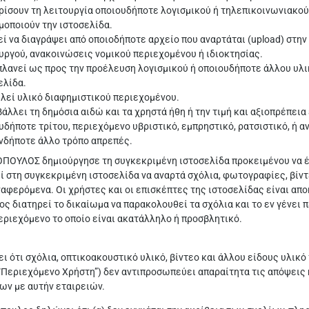
ρίσουν τη λειτουργία οποιουδήποτε λογισμικού ή τηλεπικοινωνιακού
μοποιούν την ιστοσελίδα.
ί να διαγράψει από οποιοδήποτε αρχείο που αναρτάται (upload) στην
υργού, ανακοινώσεις νομικού περιεχομένου ή ιδιοκτησίας.
λανεί ως προς την προέλευση λογισμικού ή οποιουδήποτε άλλου υλικ
ελίδα.
λεί υλικό διαφημιστικού περιεχομένου.
άλλει τη δημόσια αιδώ και τα χρηστά ήθη ή την τιμή και αξιοπρέπεια
υδήποτε τρίτου, περιεχόμενο υβριστικό, εμπρηστικό, ρατσιστικό, ή α
νδήποτε άλλο τρόπο απρεπές.
ΠΟΥΛΟΣ δημιούργησε τη συγκεκριμένη ιστοσελίδα προκειμένου να έχ
ί στη συγκεκριμένη ιστοσελίδα να αναρτά σχόλια, φωτογραφίες, βίντε
φερόμενα. Οι χρήστες και οι επισκέπτες της ιστοσελίδας είναι απο
ς διατηρεί το δικαίωμα να παρακολουθεί τα σχόλια και το εν γένει π
εριεχόμενο το οποίο είναι ακατάλληλο ή προσβλητικό.
ι ότι σχόλια, οπτικοακουστικό υλικό, βίντεο και άλλου είδους υλικό 
“Περιεχόμενο Χρήστη”) δεν αντιπροσωπεύει απαραίτητα τις απόψεις 
ν με αυτήν εταιρειών.