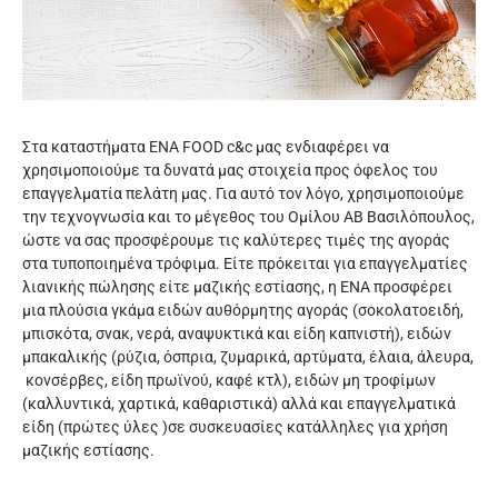
Στα καταστήματα ΕΝΑ FOOD c&c μας ενδιαφέρει να
χρησιμοποιούμε τα δυνατά μας στοιχεία προς όφελος του
επαγγελματία πελάτη μας. Για αυτό τον λόγο, χρησιμοποιούμε
την τεχνογνωσία και το μέγεθος του Ομίλου ΑΒ Βασιλόπουλος,
ώστε να σας προσφέρουμε τις καλύτερες τιμές της αγοράς
στα τυποποιημένα τρόφιμα. Είτε πρόκειται για επαγγελματίες
λιανικής πώλησης είτε μαζικής εστίασης, η ΕΝΑ προσφέρει
μια πλούσια γκάμα ειδών αυθόρμητης αγοράς (σοκολατοειδή,
μπισκότα, σνακ, νερά, αναψυκτικά και είδη καπνιστή), ειδών
μπακαλικής (ρύζια, όσπρια, ζυμαρικά, αρτύματα, έλαια, άλευρα,
κονσέρβες, είδη πρωϊνού, καφέ κτλ), ειδών μη τροφίμων
(καλλυντικά, χαρτικά, καθαριστικά) αλλά και επαγγελματικά
είδη (πρώτες ύλες )σε συσκευασίες κατάλληλες για χρήση
μαζικής εστίασης.