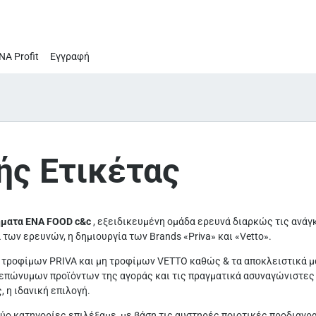
ΝΑ Profit
Εγγραφή
ής Ετικέτας
ήματα ΕΝΑ FOOD c&c
, εξειδικευμένη ομάδα ερευνά διαρκώς τις ανάγκ
των ερευνών, η δημιουργία των Brands «Priva» και «Vetto».
 τροφίμων PRIVA και μη τροφίμων VETTO καθώς & τα αποκλειστικά μ
πώνυμων προϊόντων της αγοράς και τις πραγματικά ασυναγώνιστες τι
, η ιδανική επιλογή.
 δύο κατηγορίες επιλέξαμε, με βάση τις αυστηρές ποιοτικές προδιαγ