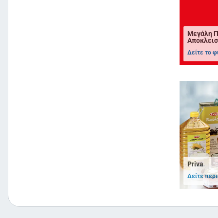
Μεγάλη Π
Αποκλεισ
Δείτε το φ
Priva
Δείτε περ