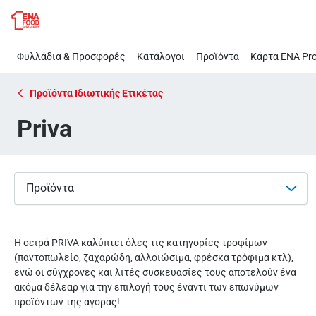
Priva
Παράλειψη
Φυλλάδια & Προσφορές
Κατάλογοι
Προϊόντα
Κάρτα ΕΝΑ Pro
Προϊόντα Ιδιωτικής Ετικέτας
Priva
Προϊόντα
Η σειρά PRIVA καλύπτει όλες τις κατηγορίες τροφίμων
(παντοπωλείο, ζαχαρώδη, αλλοιώσιμα, φρέσκα τρόφιμα κτλ),
ενώ οι σύγχρονες και λιτές συσκευασίες τους αποτελούν ένα
ακόμα δέλεαρ για την επιλογή τους έναντι των επωνύμων
προϊόντων της αγοράς!